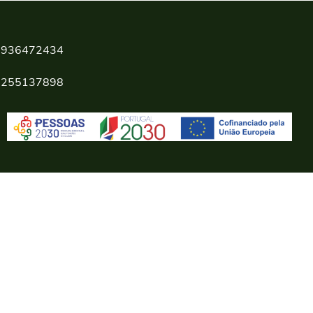
936472434
255137898