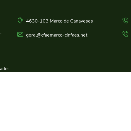
4630-103 Marco de Canaveses
º
geral@cfaemarco-cinfaes.net
vados.